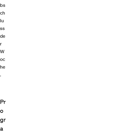
bs
ch
lu
ss
de
r
W
oc
he
.
Pr
o
gr
a