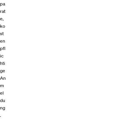
pa
rat
e,
ko
st
en
pfl
ic
hti
ge
An
m
el
du
ng
.