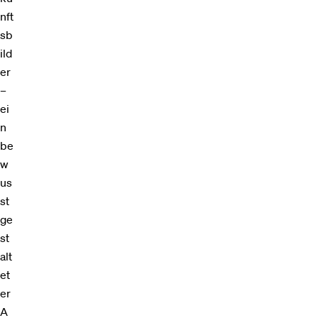
nft
sb
ild
er
–
ei
n
be
w
us
st
ge
st
alt
et
er
A