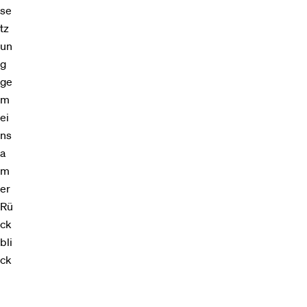
se
tz
un
g
ge
m
ei
ns
a
m
er
Rü
ck
bli
ck