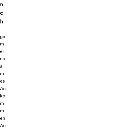
n
c
h
ge
m
ei
ns
a
m
es
An
ko
m
m
en
Au