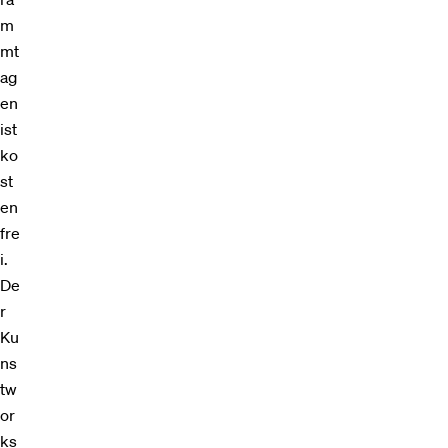
m
mt
ag
en
ist
ko
st
en
fre
i.
De
r
Ku
ns
tw
or
ks