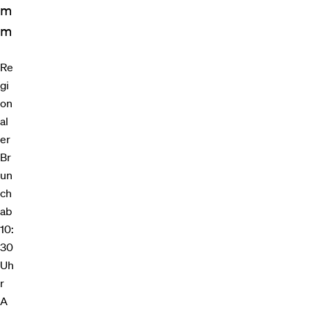
m
m
Re
gi
on
al
er
Br
un
ch
ab
10:
30
Uh
r
A