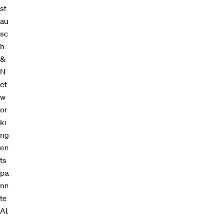
st
au
sc
h
&
N
et
w
or
ki
ng
en
ts
pa
nn
te
At