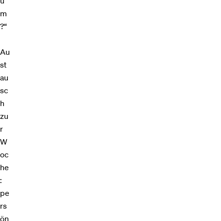
u
m
?“
Au
st
au
sc
h
zu
r
W
oc
he
:
pe
rs
ön