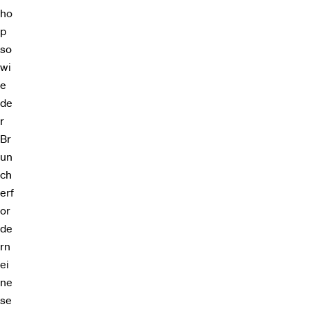
ho
p
so
wi
e
de
r
Br
un
ch
erf
or
de
rn
ei
ne
se