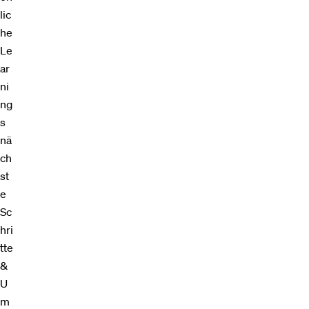
lic
he
Le
ar
ni
ng
s
nä
ch
st
e
Sc
hri
tte
&
U
m