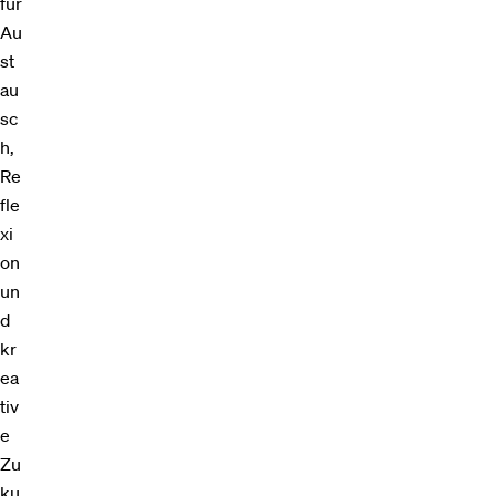
für
Au
st
au
sc
h,
Re
fle
xi
on
un
d
kr
ea
tiv
e
Zu
ku