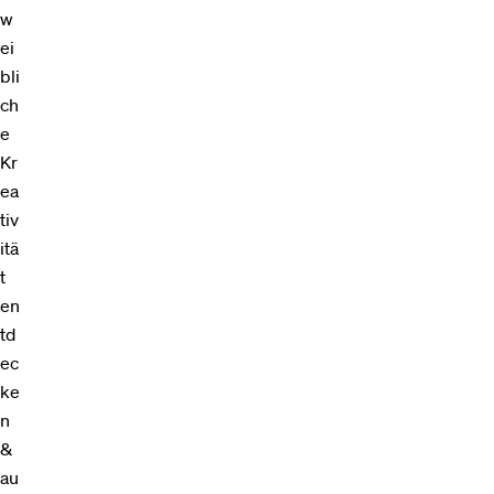
w
ei
bli
ch
e
Kr
ea
tiv
itä
t
en
td
ec
ke
n
&
au