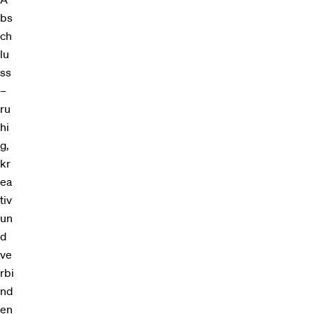
bs
ch
lu
ss
–
ru
hi
g,
kr
ea
tiv
un
d
ve
rbi
nd
en